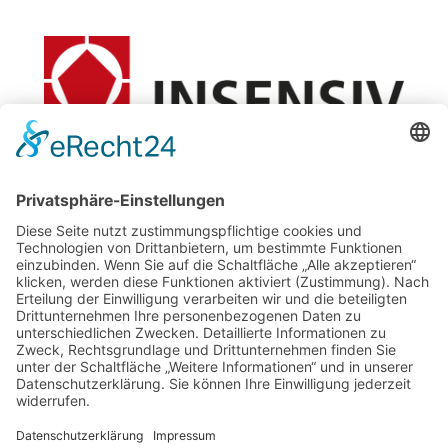
Innovationsflughafen PAD
am Flughafen Paderborn/Lippstadt
Flughafenstraße 33
33142 Büren
02955 770